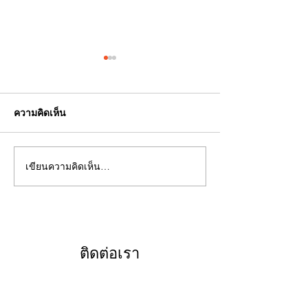
ความคิดเห็น
เขียนความคิดเห็น…
คอมมิวนิสต์ในความคิด
“สุดตา อินสำราญ
คำนึง : ชีวิตของ “สหายระ
หลานเมืองช้าง สู
วี” จากป่าเขา สู่ลุ่มน้ำโขง
ผูกพันต่อสายน้ำ
ติดต่อเรา