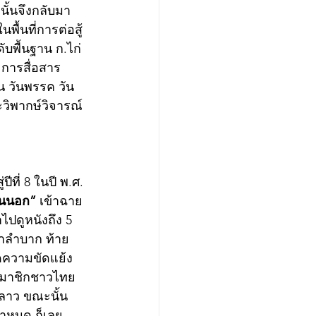
ั้นจึงกลับมา
พื้นที่การต่อสู้
ับพื้นฐาน ก.ไก่ 
ะการสื่อสาร
 วันพรรค วัน
วิพากษ์วิจารณ์
ีที่ 8 ในปี พ.ศ. 
านนอก”
 เข้าฉาย
ปดูหนังถึง 5 
ะกำลำบาก ท้าย
ิดความขัดแย้ง
้สมาชิกชาวไทย
ิลาว ขณะนั้น
กำหนด ก็เลย