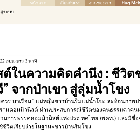
หน้าแรก
เกี่ยวกับเรา
งานของเรา
Hug Mek
าสู่ระบบ
22 เม.ย.
ยาว 3 นาที
สต์ในความคิดคำนึง : ชีวิต
” จากป่าเขา สู่ลุ่มน้ำโขง
สมควร บาเรือน” แม่หญิงชาวบ้านริมแม่น้ำโขง สะท้อนภาพปร
ามคอมมิวนิสต์ ผ่านประสบการณ์ชีวิตของคนธรรมดาคนหนึ่ง 
่ขบวนการพรรคคอมมิวนิสต์แห่งประเทศไทย (พคท.) และมีชื่อจ
ช้ชีวิตเรียบง่ายในฐานะชาวบ้านริมโขง