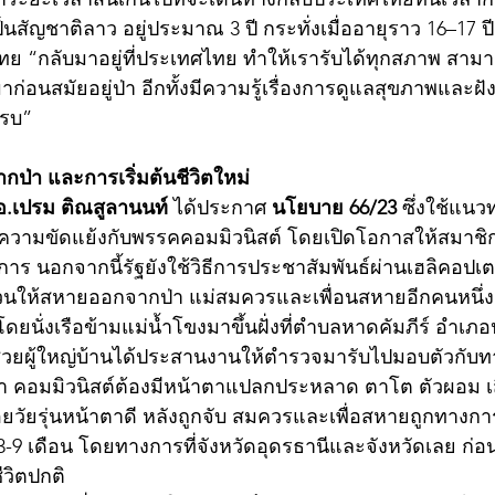
็นสัญชาติลาว อยู่ประมาณ 3 ปี กระทั่งเมื่ออายุราว 16–17 ปี
ย “กลับมาอยู่ที่ประเทศไทย ทำให้เรารับได้ทุกสภาพ สาม
่อนสมัยอยู่ป่า อีกทั้งมีความรู้เรื่องการดูแลสุขภาพและฝั
ครบ”
ป่า และการเริ่มต้นชีวิตใหม่
อ.เปรม ติณสูลานนท์
 ได้ประกาศ 
นโยบาย 66/23
 ซึ่งใช้แน
ติความขัดแย้งกับพรรคคอมมิวนิสต์ โดยเปิดโอกาสให้สมา
าร นอกจากนี้รัฐยังใช้วิธีการประชาสัมพันธ์ผ่านเฮลิคอปเต
ให้สหายออกจากป่า แม่สมควรและเพื่อนสหายอีกคนหนึ่งต
ยนั่งเรือข้ามแม่น้ำโขงมาขึ้นฝั่งที่ตำบลหาดคัมภีร์ อำเภ
นผู้ช่วยผู้ใหญ่บ้านได้ประสานงานให้ตำรวจมารับไปมอบตัวก
งว่า คอมมิวนิสต์ต้องมีหน้าตาแปลกประหลาด ตาโต ตัวผอม เสื้
้อยวัยรุ่นหน้าตาดี หลังถูกจับ สมควรและเพื่อสหายถูกทาง
3-9 เดือน โดยทางการที่จังหวัดอุดรธานีและจังหวัดเลย ก่อ
ีวิตปกติ