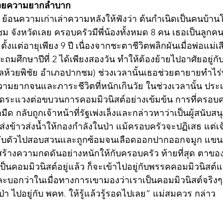
ไปด้วยความยากลำบาก
ี ย้อนความเก่าเล่าความหลังให้ฟังว่า ต้นกำเนิดเป็นคนบ้
 จังหวัดเลย ครอบครัวมีพี่น้องทั้งหมด 8 คน เธอเป็นลูกคน
 ๆ ตั้งแต่อายุเพียง 9 ปี เนื่องจากชะตาชีวิตพลิกผันเมื่อพ่อแม่เ
ระถมศึกษาปีที่ 2 ได้เพียงสองวัน ทำให้ต้องย้ายไปอาศัยอยู่ก
บลห้วยพิชัย อำเภอปากชม) ช่วงเวลานั้นเธอช่วยตายายทำไร่ท
วามยากจนและภาระชีวิตที่หนักเกินวัย ในช่วงเวลานั้น ประ
าดระแวงต่อขบวนการคอมมิวนิสต์อย่างเข้มข้น การที่ครอบ
มืด กลับถูกเจ้าหน้าที่รัฐเพ่งเล็งและกล่าวหาว่าเป็นผู้สนับ
ส่งข้าวส่งน้ำให้กองกำลังในป่า แม้ครอบครัวจะปฏิเสธ แต่เจ้าห
จับตัวไปสอบสวนและถูกซ้อมจนเลือดออกปากออกจมูก แขนทั
ี้สร้างความกดดันอย่างหนักให้กับครอบครัว ท้ายที่สุด ตาขอ
่าเป็นคอมมิวนิสต์อยู่แล้ว ก็จะเข้าไปอยู่กับพรรคคอมมิวนิสต
ละบอกว่าในเมื่อทางการเขามองว่าเราเป็นคอมมิวนิสต์จริงๆ
 ไปอยู่กับ พคท. ให้รู้แล้วรู้รอดไปเลย” แม่สมควร กล่าว