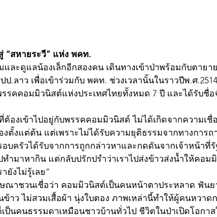
สู่ “สหายระวี” แห่ง พคท.
้มและดูแลน้องเล็กอีกสองคน เดินทางเข้าป่าพร้อมกับตาย
ปป.ลาว เพื่อเข้าร่วมกับ พคท. ช่วงเวลานั้นในราวปีพ.ศ.2514
พรรคคอมมิวนิสต์แห่งประเทศไทยทั้งหมด 7 ปี และได้รับชื่อจั
ี่ต้องเข้าไปอยู่กับพรรคคอมมิวนิสต์ ไม่ได้เกิดจากความเชื่อ
งตั้งแต่ต้น แต่เพราะไม่ได้รับความยุติธรรมจากทางการถา
รอบครัวได้รับจากการถูกกล่าวหาและกดดันจากเจ้าหน้าที่รัฐ
่ไปทำมาหากิน แต่กลับปรักปรำว่าเราไปส่งข้าวส่งน้ำให้คอมมิว
ายังไม่รู้เลย”
โฆษณาชวนเชื่อว่า คอมมิวนิสต์เป็นคนหน้าตาประหลาด ฟัน
นข้าว ไม่สวมเสื้อผ้า นุ่งใบตอง ภาพเหล่านี้ทำให้ผู้คนหวา
็เป็นคนธรรมดาเหมือนชาวบ้านทั่วไป ชีวิตในป่าเปิดโอกาสใ