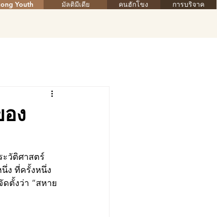
ong Youth
มัลติมีเดีย
คนฮักโขง
การบริจาค
ของ
ะวัติศาสตร์
ที่ครั้งหนึ่ง
ัดตั้งว่า “สหาย