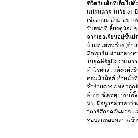
ชีวิตวัยเด็กที่เต็ม
แม่สมควร ในวัย 61 ป
เชียงกลม อำเภอปากชม
รับหน้าที่เลี้ยงดูน้อง
จากเธอเรียนอยู่ชั้นป
บ้านห้วยทับช้าง (ตำ
มืดทุกวัน ท่ามกลางค
ในยุคที่รัฐมีความหว
ทำไร่ทำสวนตั้งแต่เช้า
คอมมิวนิสต์ ทำหน้าที่
ซ้ำร้ายตาของเธอถูก
พิการ ซึ่งเหตุการณ์น
ว่า เมื่อถูกกล่าวหาว
“ตารู้สึกกดดันมาก แ
หอบลูกหอบหลานเข้าป่า