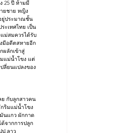
ง 25 ปี ห้ามมี
สหายชาย หญิง 
อยู่ประมาณชั้น 
ประเทศไทย เป็น
งแม่สมควรได้รับ
ยังมีอดีตสหายอีก
ผลักเข้าสู่
ิมแม่น้ำโขง แต่
เปลี่ยนแปลงของ
เลย กับลูกสาวคน
ักริมแม่น้ำโขง 
ง มันแกว ผักกาด 
ได้จากการปลูก
สปป.ลาว