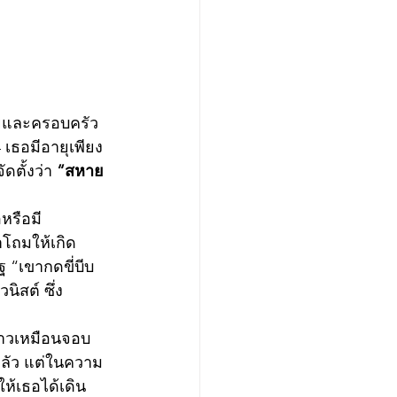
ายและครอบครัว 
 เธอมีอายุเพียง
ดตั้งว่า 
“สหาย
หรือมี
โถมให้เกิด
 “เขากดขี่บีบ
นิสต์ ซึ่ง
ยาวเหมือนจอบ 
ดกลัว แต่ในความ
ห้เธอได้เดิน