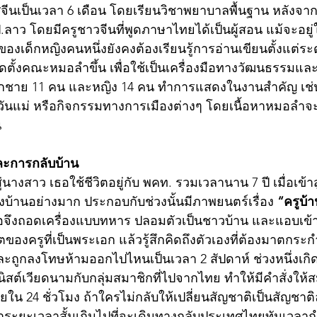
จีนเป็นเวลา 6 เดือน โดยเรียนวิชาพยาบาลพื้นฐาน หลังจากน
ป.ลาว โดยมีครูชาวจีนที่พูดภาษาไทยได้เป็นผู้สอน แม้จะอยู่ใน
องเด็กหญิงคนหนึ่งยังคงต้องเรียนรู้การอ่านเขียนตั้งแต่ระด
ัดตั้งคณะหมอลำขึ้น เพื่อใช้เป็นเครื่องมือทางวัฒนธรรมแล
ิกชาย 11 คน และหญิง 14 คน ทำการแสดงในงานสำคัญ เช่น
วันแม่ หรือกิจกรรมทางการเมืองต่างๆ โดยเนื้อหาหมอลำจะ
น
ละการกลับบ้าน
นางสาว เธอใช้ชีวิตอยู่กับ พคท. รวมเวลานาน 7 ปี เมื่อเข้าสู่ป
ดถึงบ้านอย่างมาก ประกอบกับช่วงนั้นมีภาพยนตร์เรื่อง 
“ครูบ้
อจึงถอดเครื่องแบบทหาร ปลอมตัวเป็นชาวบ้าน และแอบเข้าไ
ิตของครูที่เป็นพระเอก แล้วรู้สึกคิดถึงตัวเองที่ต้องมาตกร
 และถูกลงโทษห้ามออกไปไหนเป็นเวลา 2 สัปดาห์ ช่วงหนึ่งเก
สต์เวียดนามกับกลุ่มสมาชิกที่ไปจากไทย ทำให้มีคำสั่งให
น 24 ชั่วโมง ถ้าใครไม่กลับให้เปลี่ยนสัญชาติเป็นสัญชาต
าระยะเวลาสั้นเกินไปที่จะเดินทางกลับประเทศไทยทันเวลา