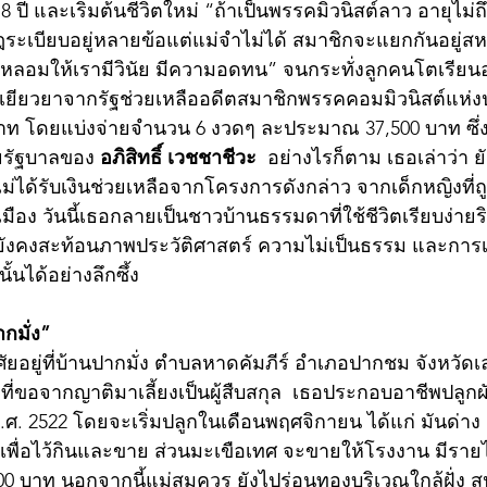
8 ปี และเริ่มต้นชีวิตใหม่ “ถ้าเป็นพรรคมิวนิสต์ลาว อายุไม่ถึ
ีกฎระเบียบอยู่หลายข้อแต่แม่จำไม่ได้ สมาชิกจะแยกกันอยู่
ล่อหลอมให้เรามีวินัย มีความอดทน” จนกระทั่งลูกคนโตเรียน
รเยียวยาจากรัฐช่วยเหลืออดีตสมาชิกพรรคคอมมิวนิสต์แห่ง
บาท โดยแบ่งจ่ายจำนวน 6 งวดๆ ละประมาณ 37,500 บาท ซึ่
ยรัฐบาลของ 
อภิสิทธิ์ เวชชาชีวะ
  อย่างไรก็ตาม เธอเล่าว่า 
ม่ได้รับเงินช่วยเหลือจากโครงการดังกล่าว จากเด็กหญิงที่ถูก
อง วันนี้เธอกลายเป็นชาวบ้านธรรมดาที่ใช้ชีวิตเรียบง่ายร
ธอยังคงสะท้อนภาพประวัติศาสตร์ ความไม่เป็นธรรม และการ
้นได้อย่างลึกซึ้ง
ากมั่ง”
ัยอยู่ที่บ้านปากมั่ง ตำบลหาดคัมภีร์ อำเภอปากชม จังหวัด
ี่ขอจากญาติมาเลี้ยงเป็นผู้สืบสกุล  เธอประกอบอาชีพปลูกผ
ี พ.ศ. 2522 โดยจะเริ่มปลูกในเดือนพฤศจิกายน ได้แก่ มันด่า
เพื่อไว้กินและขาย ส่วนมะเขือเทศ จะขายให้โรงงาน มีราย
0 บาท นอกจากนี้แม่สมควร ยังไปร่อนทองบริเวณใกล้ฝั่ง 