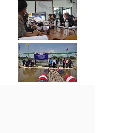
จ.หนองคาย ติดตามสนับสนุนงาน
อนุรักษ์ปลายี่สกไทยโดยชุมชน