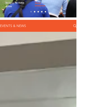
Mekong
The mother
Photo
Exhibition
of river
EVENTS & NEWS