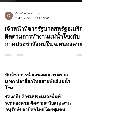
ComNet Mekhong
2 พ.ย. 2566
ยาว 1 นาที
เจ้าหน้าที่จากรัฐบาลสหรัฐอเมริกา
ติดตามการทำงานแม่น้ำโขงกับ
ภาคประชาสังคมใน จ.หนองคาย
นักวิชาการนำเสนอผลการตรวจ
DNA ปลายี่สกไทยสายพันธ์แม่น้ำ
โขง
รองอธิบดีกรมประมงลงพื้นที่