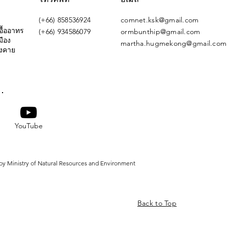
(+66) 858536924
comnet.ksk@gmail.com
ื้ออาทร
(+66) 934586079
ormbunthip@gmail.com
มือง
martha.hugmekong@gmail.com
องคาย
YouTube
y Ministry of Natural Resources and Environment
Back to Top