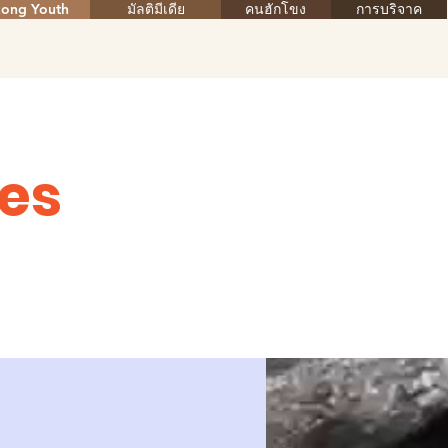
ong Youth
มัลติมีเดีย
คนฮักโขง
การบริจาค
es