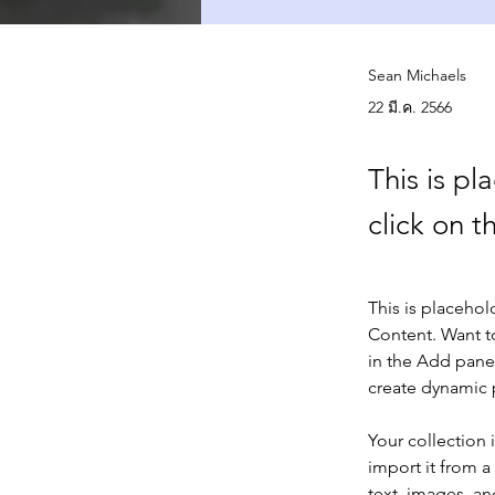
Sean Michaels
22 มี.ค. 2566
This is pl
click on 
This is placehol
Content. Want t
in the Add panel
create dynamic
Your collection 
import it from a
text, images, an