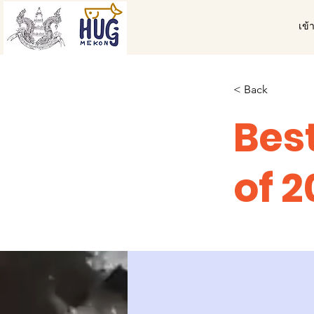
เข้
< Back
Bes
of 