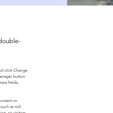
 double-
nd click Change 
Manager button 
new fields, 
content or 
such as rich 
on, so visitors 